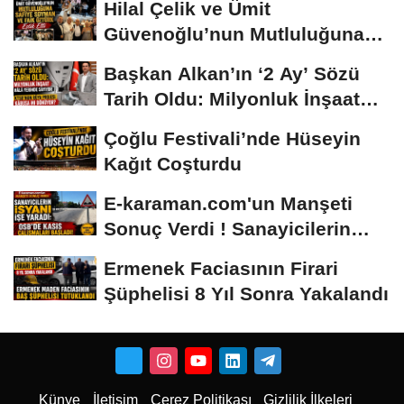
Hilal Çelik ve Ümit
Güvenoğlu’nun Mutluluğuna
Safiye Soyman ve...
Başkan Alkan’ın ‘2 Ay’ Sözü
Tarih Oldu: Milyonluk İnşaat
Hâlâ...
Çoğlu Festivali’nde Hüseyin
Kağıt Coşturdu
E-karaman.com'un Manşeti
Sonuç Verdi ! Sanayicilerin
İsyanı İşe...
Ermenek Faciasının Firari
Şüphelisi 8 Yıl Sonra Yakalandı
Künye
İletişim
Çerez Politikası
Gizlilik İlkeleri