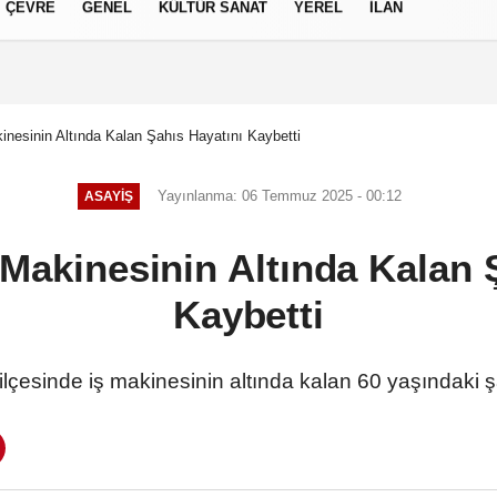
ÇEVRE
GENEL
KÜLTÜR SANAT
YEREL
İLAN
izlilik İlkeleri
inesinin Altında Kalan Şahıs Hayatını Kaybetti
Yayınlanma: 06 Temmuz 2025 - 00:12
ASAYIŞ
 Makinesinin Altında Kalan 
Kaybetti
lçesinde iş makinesinin altında kalan 60 yaşındaki şa