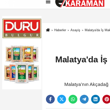
Künye
İletişim
Çerez Politikası
G
Haberler
Asayiş
Malatya'da İş Mak
Malatya'da İş
Malatya'nın Akçadağ i