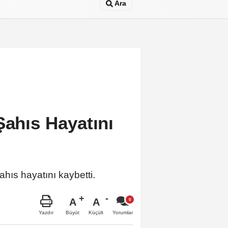
Ara
Şahıs Hayatını
hıs hayatını kaybetti.
A
A
Büyüt
Küçült
Yazdır
Yorumlar