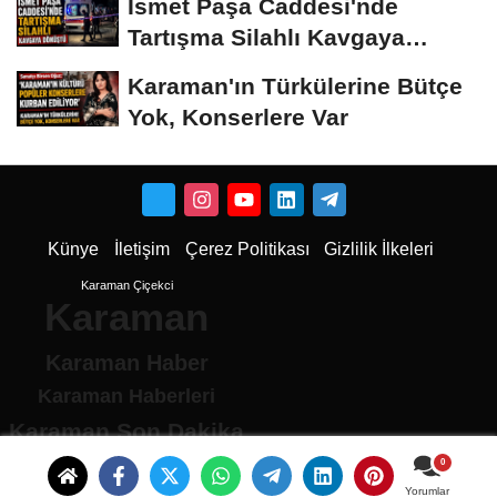
İsmet Paşa Caddesi'nde
Tartışma Silahlı Kavgaya
Dönüştü
Karaman'ın Türkülerine Bütçe
Yok, Konserlere Var
Künye
İletişim
Çerez Politikası
Gizlilik İlkeleri
Karaman Çiçekci
Karaman
Karaman Haber
Karaman Haberleri
Karaman Son Dakika
Karaman son dakika Haberleri
Karamandan haberler
Yorumlar