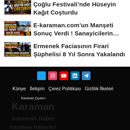
Çoğlu Festivali’nde Hüseyin
Kağıt Coşturdu
E-karaman.com'un Manşeti
Sonuç Verdi ! Sanayicilerin
İsyanı İşe...
Ermenek Faciasının Firari
Şüphelisi 8 Yıl Sonra Yakalandı
Künye
İletişim
Çerez Politikası
Gizlilik İlkeleri
Karaman Çiçekci
Karaman
Karaman Haber
Karaman Haberleri