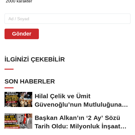
Gönder
İLGINIZI ÇEKEBILIR
SON HABERLER
Hilal Çelik ve Ümit
Güvenoğlu’nun Mutluluğuna
Safiye Soyman ve...
Başkan Alkan’ın ‘2 Ay’ Sözü
Tarih Oldu: Milyonluk İnşaat
Hâlâ...