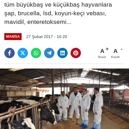
tüm büyükbaş ve küçükbaş hayvanlara
şap, brucella, lsd, koyun-keçi vebası,
mavidil, enteretoksemi...
27 Şubat 2017 - 16:20
MANISA
A
A
Büyüt
Küçült