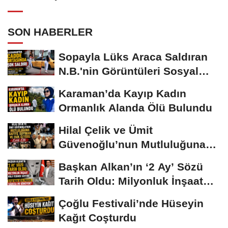
SON HABERLER
Sopayla Lüks Araca Saldıran
N.B.'nin Görüntüleri Sosyal
Medyayı...
Karaman’da Kayıp Kadın
Ormanlık Alanda Ölü Bulundu
Hilal Çelik ve Ümit
Güvenoğlu’nun Mutluluğuna
Safiye Soyman ve...
Başkan Alkan’ın ‘2 Ay’ Sözü
Tarih Oldu: Milyonluk İnşaat
Hâlâ...
Çoğlu Festivali’nde Hüseyin
Kağıt Coşturdu