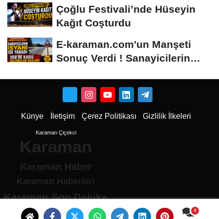
Hâlâ...
Çoğlu Festivali’nde Hüseyin
Kağıt Coşturdu
E-karaman.com'un Manşeti
Sonuç Verdi ! Sanayicilerin
İsyanı İşe...
Künye
İletişim
Çerez Politikası
Gizlilik İlkeleri
Karaman Çiçekci
Karaman
Karaman Haber
Karaman Haberleri
Karaman Son Dakika
Karaman son dakika Haberleri