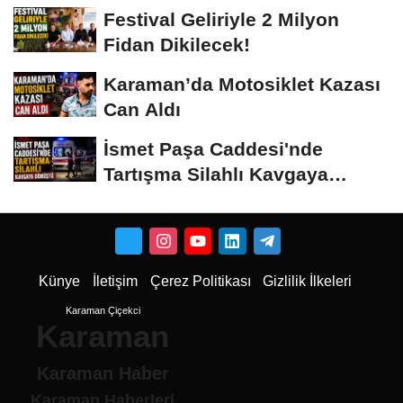
Vermeyiz’...
Festival Geliriyle 2 Milyon
Fidan Dikilecek!
Karaman’da Motosiklet Kazası
Can Aldı
İsmet Paşa Caddesi'nde
Tartışma Silahlı Kavgaya
Dönüştü
Künye
İletişim
Çerez Politikası
Gizlilik İlkeleri
Karaman Çiçekci
Karaman
Karaman Haber
Karaman Haberleri