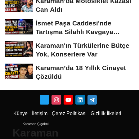
Karaman’da Motosiklet Kazası
Can Aldı
İsmet Paşa Caddesi'nde
Tartışma Silahlı Kavgaya
Dönüştü
Karaman'ın Türkülerine Bütçe
Yok, Konserlere Var
Karaman’da 18 Yıllık Cinayet
Çözüldü
Künye
İletişim
Çerez Politikası
Gizlilik İlkeleri
Karaman Çiçekci
Karaman