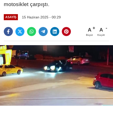
motosiklet çarpıştı.
15 Haziran 2025 - 00:29
ASAYIŞ
A
A
Büyüt
Küçült