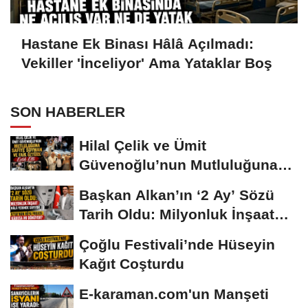
Hastane Ek Binası Hâlâ Açılmadı:
Vekiller 'İnceliyor' Ama Yataklar Boş
SON HABERLER
Hilal Çelik ve Ümit
Güvenoğlu’nun Mutluluğuna
Safiye Soyman ve...
Başkan Alkan’ın ‘2 Ay’ Sözü
Tarih Oldu: Milyonluk İnşaat
Hâlâ...
Çoğlu Festivali’nde Hüseyin
Kağıt Coşturdu
E-karaman.com'un Manşeti