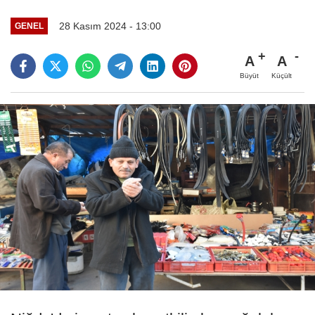
28 Kasım 2024 - 13:00
GENEL
A
A
Büyüt
Küçült