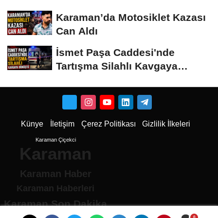
Karaman’da Motosiklet Kazası
Can Aldı
İsmet Paşa Caddesi'nde
Tartışma Silahlı Kavgaya
Dönüştü
Künye
İletişim
Çerez Politikası
Gizlilik İlkeleri
Karaman Çiçekci
Karaman
Karaman Haber
Karaman Haberleri
Karaman Son Dakika
Karaman son dakika Haberleri