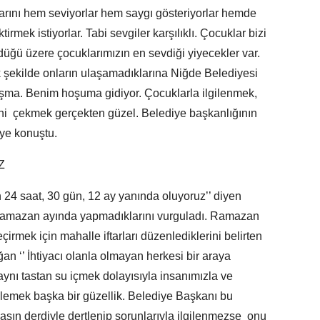
rını hem seviyorlar hem saygı gösteriyorlar hemde
tirmek istiyorlar. Tabi sevgiler karşılıklı. Çocuklar bizi
düğü üzere çocuklarımızın en sevdiği yiyecekler var.
şekilde onların ulaşamadıklarına Niğde Belediyesi
alışma. Benim hoşuma gidiyor. Çocuklarla ilgilenmek,
isini çekmek gerçekten güzel. Belediye başkanlığının
iye konuştu.
Z
 24 saat, 30 gün, 12 ay yanında oluyoruz’’ diyen
Ramazan ayında yapmadıklarını vurguladı. Ramazan
irmek için mahalle iftarları düzenlediklerini belirten
 ‘’ İhtiyacı olanla olmayan herkesi bir araya
aynı tastan su içmek dolayısıyla insanımızla ve
inlemek başka bir güzellik. Belediye Başkanı bu
aşın derdiyle dertlenip sorunlarıyla ilgilenmezse onu