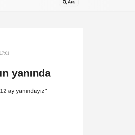
Ara
 17:01
ın yanında
12 ay yanındayız’’