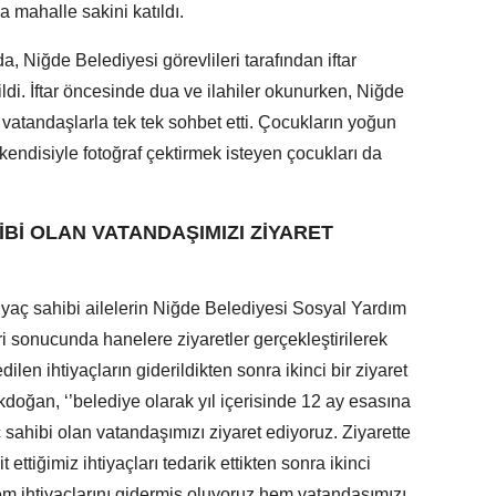
a mahalle sakini katıldı.
da, Niğde Belediyesi görevlileri tarafından iftar
di. İftar öncesinde dua ve ilahiler okunurken, Niğde
atandaşlarla tek tek sohbet etti. Çocukların yoğun
endisiyle fotoğraf çektirmek isteyen çocukları da
İBİ OLAN VATANDAŞIMIZI ZİYARET
yaç sahibi ailelerin Niğde Belediyesi Sosyal Yardım
i sonucunda hanelere ziyaretler gerçekleştirilerek
edilen ihtiyaçların giderildikten sonra ikinci bir ziyaret
kdoğan, ‘’belediye olarak yıl içerisinde 12 ay esasına
sahibi olan vatandaşımızı ziyaret ediyoruz. Ziyarette
it ettiğimiz ihtiyaçları tedarik ettikten sonra ikinci
em ihtiyaçlarını gidermiş oluyoruz hem vatandaşımızı