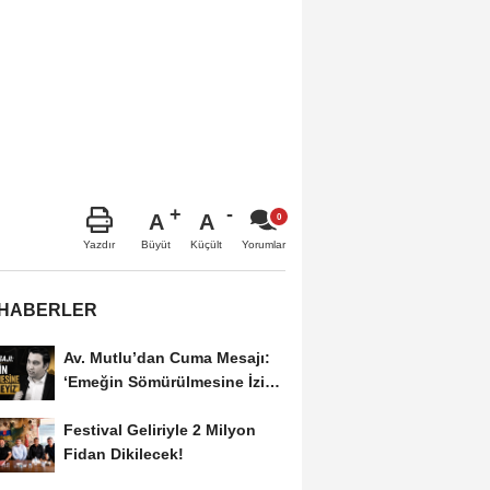
A
A
Büyüt
Küçült
Yazdır
Yorumlar
 HABERLER
Av. Mutlu’dan Cuma Mesajı:
‘Emeğin Sömürülmesine İzin
Vermeyiz’...
Festival Geliriyle 2 Milyon
Fidan Dikilecek!