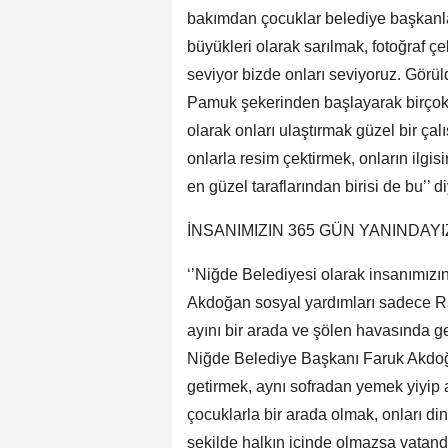
bakımdan çocuklar belediye başkanla
büyükleri olarak sarılmak, fotoğraf çek
seviyor bizde onları seviyoruz. Görül
Pamuk şekerinden başlayarak birçok 
olarak onları ulaştırmak güzel bir ç
onlarla resim çektirmek, onların ilg
en güzel taraflarından birisi de bu’’ d
İNSANIMIZIN 365 GÜN YANINDAYI
‘’Niğde Belediyesi olarak insanımızın
Akdoğan sosyal yardımları sadece 
ayını bir arada ve şölen havasında geç
Niğde Belediye Başkanı Faruk Akdoğan
getirmek, aynı sofradan yemek yiyip 
çocuklarla bir arada olmak, onları d
şekilde halkın içinde olmazsa vatand