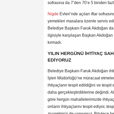
sofrasına da 7’den 70’e 5 binden fazl
Nigde
Evleri’nde açılan iftar sofrasın
yemekleri masalara özenle servis edil
Belediye Başkanı Faruk Akdoğan da v
ilgisiyle karşılaşan Başkan Akdoğan k
kırmadı.
YILIN HERGÜNÜ İHTİYAÇ SAH
EDİYORUZ
Belediye Başkanı Faruk Akdoğan ihti
İşleri Müdürlüğü’ne müracaat etmeler
ihtiyaçların tespit edildiğini ve tespit 
daha gerçekleştirdiklerine değindi. A
göre hergün mahallelerimizde ihtiyaç 
onların ihtiyaçlarını tespit ediyor, tesp
ziyaretimizi de yapıyoruz. Böylece h