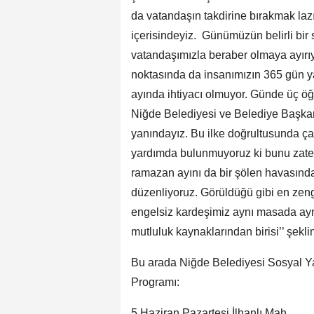
da vatandaşın takdirine bırakmak la
içerisindeyiz. Günümüzün belirli bir 
vatandaşımızla beraber olmaya ayırıy
noktasında da insanımızın 365 gün
ayında ihtiyacı olmuyor. Günde üç ö
Niğde Belediyesi ve Belediye Başkanı
yanındayız. Bu ilke doğrultusunda ç
yardımda bulunmuyoruz ki bunu zate
ramazan ayını da bir şölen havasında 
düzenliyoruz. Görüldüğü gibi en zeng
engelsiz kardeşimiz aynı masada aynı
mutluluk kaynaklarından birisi’’ şekl
Bu arada Niğde Belediyesi Sosyal Ya
Programı:
5 Haziran Pazartesi İlhanlı Mah.