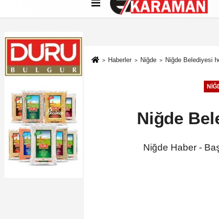
Künye
İletişim
Çerez Politikası
G
Haberler
Niğde
Niğde Belediyesi 
NIĞ
Niğde Bel
Niğde Haber - Baş