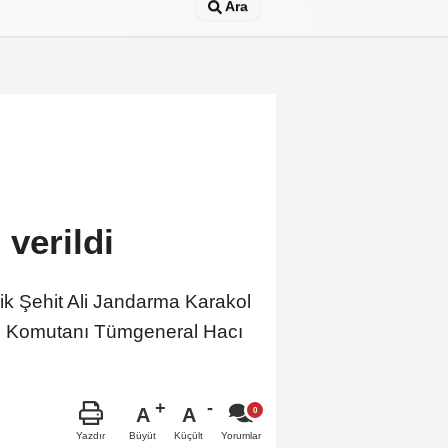
Ara
verildi
k Şehit Ali Jandarma Karakol
ge Komutanı Tümgeneral Hacı
A
A
Büyüt
Küçült
Yazdır
Yorumlar