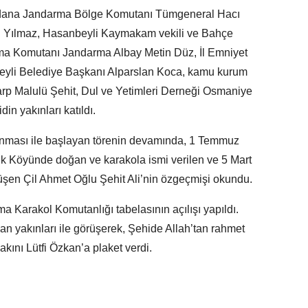
Adana Jandarma Bölge Komutanı Tümgeneral Hacı
fan Yılmaz, Hasanbeyli Kaymakam vekili ve Bahçe
rma Komutanı Jandarma Albay Metin Düz, İl Emniyet
yli Belediye Başkanı Alparslan Koca, kamu kurum
 Harp Malulü Şehit, Dul ve Yetimleri Derneği Osmaniye
n yakınları katıldı.
kunması ile başlayan törenin devamında, 1 Temmuz
ik Köyünde doğan ve karakola ismi verilen ve 5 Mart
üşen Çil Ahmet Oğlu Şehit Ali’nin özgeçmişi okundu.
a Karakol Komutanlığı tabelasının açılışı yapıldı.
an yakınları ile görüşerek, Şehide Allah’tan rahmet
akını Lütfi Özkan’a plaket verdi.