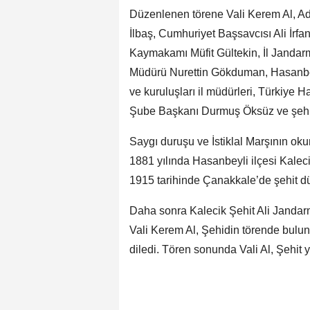
Düzenlenen törene Vali Kerem Al, 
İlbaş, Cumhuriyet Başsavcısı Ali İr
Kaymakamı Müfit Gültekin, İl Janda
Müdürü Nurettin Gökduman, Hasanbe
ve kuruluşları il müdürleri, Türkiye
Şube Başkanı Durmuş Öksüz ve şehidi
Saygı duruşu ve İstiklal Marşının o
1881 yılında Hasanbeyli ilçesi Kalec
1915 tarihinde Çanakkale’de şehit d
Daha sonra Kalecik Şehit Ali Jandarm
Vali Kerem Al, Şehidin törende bulun
diledi. Tören sonunda Vali Al, Şehit y