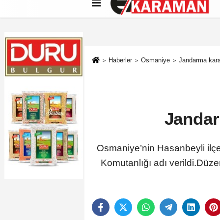
Künye
İletişim
Çerez Politikası
G
Haberler
Osmaniye
Jandarma karak
Jandar
Osmaniye’nin Hasanbeyli ilç
Komutanlığı adı verildi.Dü