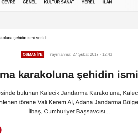
ÇEVRE
GENEL
KÜLTÜR SANAT
YEREL
İLAN
izlilik İlkeleri
oluna şehidin ismi verildi
Yayınlanma: 27 Şubat 2017 - 12:43
OSMANIYE
ma karakoluna şehidin ismi 
esinde bulunan Kalecik Jandarma Karakoluna, Kaleci
zenlenen törene Vali Kerem Al, Adana Jandarma Böl
İlbaş, Cumhuriyet Başsavcısı...