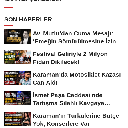
SON HABERLER
Av. Mutlu’dan Cuma Mesajı:
‘Emeğin Sömürülmesine İzin
Vermeyiz’...
Festival Geliriyle 2 Milyon
Fidan Dikilecek!
Karaman’da Motosiklet Kazası
Can Aldı
İsmet Paşa Caddesi'nde
Tartışma Silahlı Kavgaya
Dönüştü
Karaman'ın Türkülerine Bütçe
Yok, Konserlere Var