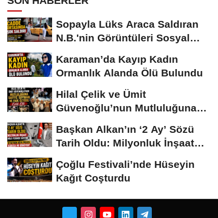
SON HABERLER
Sopayla Lüks Araca Saldıran
N.B.'nin Görüntüleri Sosyal
Medyayı...
Karaman’da Kayıp Kadın
Ormanlık Alanda Ölü Bulundu
Hilal Çelik ve Ümit
Güvenoğlu’nun Mutluluğuna
Safiye Soyman ve...
Başkan Alkan’ın ‘2 Ay’ Sözü
Tarih Oldu: Milyonluk İnşaat
Hâlâ...
Çoğlu Festivali’nde Hüseyin
Kağıt Coşturdu