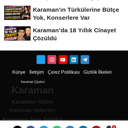
Dönüştü
Karaman'ın Türkülerine Bütçe
Yok, Konserlere Var
Karaman’da 18 Yıllık Cinayet
Çözüldü
Künye
İletişim
Çerez Politikası
Gizlilik İlkeleri
Karaman Çiçekci
Karaman
Karaman Haber
Karaman Haberleri
Karaman Son Dakika
Karaman son dakika Haberleri