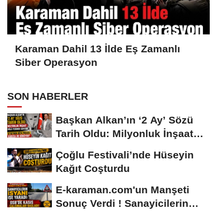
Karaman Dahil 13 İlde Eş Zamanlı
Siber Operasyon
SON HABERLER
Başkan Alkan’ın ‘2 Ay’ Sözü
Tarih Oldu: Milyonluk İnşaat
Hâlâ...
Çoğlu Festivali’nde Hüseyin
Kağıt Coşturdu
E-karaman.com'un Manşeti
Sonuç Verdi ! Sanayicilerin
İsyanı İşe...