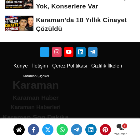
Yok, Konserlere Var
Karaman’da 18 Yıllık Cinayet
Çözüldü
Künye
İletişim
Çerez Politikası
Gizlilik İlkeleri
Karaman Çiçekci
Karaman
Karaman Haber
Karaman Haberleri
Karaman Son Dakika
Karaman son dakika Haberleri
Karamandan haberler
Yorumlar