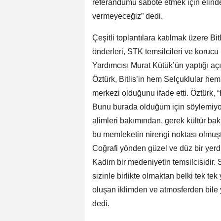
referandumu sabote etmek için elinde
vermeyeceğiz” dedi.
Çeşitli toplantılara katılmak üzere B
önderleri, STK temsilcileri ve korucu ba
Yardımcısı Murat Kütük’ün yaptığı aç
Öztürk, Bitlis’in hem Selçuklular he
merkezi olduğunu ifade etti. Öztürk, 
Bunu burada olduğum için söylemiyoru
alimleri bakımından, gerek kültür ba
bu memleketin nirengi noktası olmuştur
Coğrafi yönden güzel ve düz bir yerdir
Kadim bir medeniyetin temsilcisidir. 
sizinle birlikte olmaktan belki tek 
oluşan iklimden ve atmosferden bile
dedi.