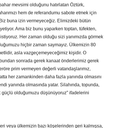
ahar mevsimi olduğunu hatırlatan Öztürk,
baharımızı hem de referandumu sabote etmek için
 Biz buna izin vermeyeceğiz. Elimizdeki bütün
etiyor. Ama biz bunu yaparken toptan, tüfekten,
 istiyoruz. Her zaman olduğu sizi yanımızda görmek
 olduğumuzu hiçbir zaman saymayız. Ülkemizin 80
metlidir, asla vazgeçemeyeceğimiz kişidir. O
bundan sonrada gerek kanaat önderlerimiz gerek
teröre prim vermeyen değerli vatandaşlarımız,
hatta her zamankinden daha fazla yanında olmasını
kendi yanında olmasında yatar. Silahında, topunda,
ak güçlü olduğumuzu düşünüyoruz” ifadelerini
leri veya ülkemizin bazı köşelerinden geri kalmışsa,