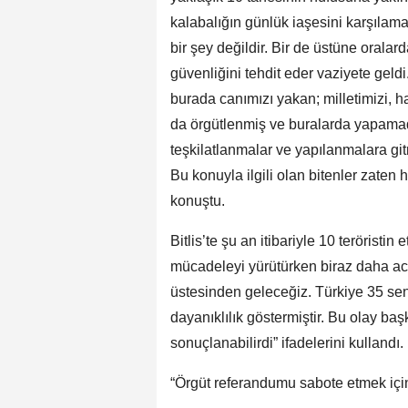
kalabalığın günlük iaşesini karşılama
bir şey değildir. Bir de üstüne orala
güvenliğini tehdit eder vaziyete geld
burada canımızı yakan; milletimizi, ha
da örgütlenmiş ve buralarda yapamad
teşkilatlanmalar ve yapılanmalara git
Bu konuyla ilgili olan bitenler zaten
konuştu.
Bitlis’te şu an itibariyle 10 teröristin
mücadeleyi yürütürken biraz daha acı
üstesinden geleceğiz. Türkiye 35 sen
dayanıklılık göstermiştir. Bu olay ba
sonuçlanabilirdi” ifadelerini kullandı.
“Örgüt referandumu sabote etmek için