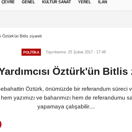
ÇEVRE
GENEL
KÜLTÜR SANAT
YEREL
İLAN
izlilik İlkeleri
Öztürk'ün Bitlis ziyareti
Yayınlanma: 25 Şubat 2017 - 17:48
POLITIKA
ardımcısı Öztürk'ün Bitlis 
 Sebahattin Öztürk, önümüzde bir referandum süreci
güt hem yazımızı ve baharımızı hem de referandumu sa
yapamaya çalışabilir....