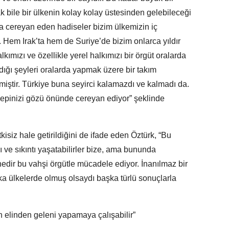
k bile bir ülkenin kolay kolay üstesinden gelebileceği
rda cereyan eden hadiseler bizim ülkemizin iç
i. Hem Irak’ta hem de Suriye’de bizim onlarca yıldır
lkımızı ve özellikle yerel halkımızı bir örgüt oralarda
ığı şeyleri oralarda yapmak üzere bir takım
miştir. Türkiye buna seyirci kalamazdı ve kalmadı da.
 hepinizi gözü önünde cereyan ediyor” şeklinde
 etkisiz hale getirildiğini de ifade eden Öztürk, “Bu
 ve sıkıntı yaşatabilirler bize, ama bununda
edir bu vahşi örgütle mücadele ediyor. İnanılmaz bir
şka ülkelerde olmuş olsaydı başka türlü sonuçlarla
 elinden geleni yapamaya çalışabilir”