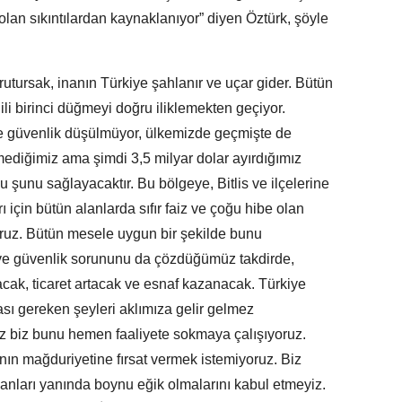
 olan sıkıntılardan kaynaklanıyor” diyen Öztürk, şöyle
utursak, inanın Türkiye şahlanır ve uçar gider. Bütün
ili birinci düğmeyi doğru iliklemekten geçiyor.
ece güvenlik düşülmüyor, ülkemizde geçmişte de
mediğimiz ama şimdi 3,5 milyar dolar ayırdığımız
 şunu sağlayacaktır. Bu bölgeye, Bitlis ve ilçelerine
ı için bütün alanlarda sıfır faiz ve çoğu hibe olan
yoruz. Bütün mesele uygun bir şekilde bunu
 ve güvenlik sorununu da çözdüğümüz takdirde,
acak, ticaret artacak ve esnaf kazanacak. Türkiye
ası gereken şeyleri aklımıza gelir gelmez
maz biz bunu hemen faaliyete sokmaya çalışıyoruz.
nın mağduriyetine fırsat vermek istemiyoruz. Biz
sanları yanında boynu eğik olmalarını kabul etmeyiz.