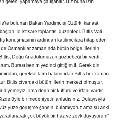
n geleni yapamaya çalışabilir. Biz buna izin
itlis’te bulunan Bakan Yardımcısı Öztürk; kanaat
şları ile istişare toplantısı düzenledi. Bitlis Vali
ılış konuşmasının ardından katılımcılara hitap eden
m de Osmanlılar zamanında bütün bölge illerinin
“Bitlis, Doğu Anadolumuzun gözbebeği bir yerdir.
m. Burası benim yedinci gittiğim il. Gerek din
kımından, gerekse tarih bakımından Bitlis her zaman
. Bitlis civardaki bütün illerin merkezi olmuştur.
 diyemeyiz, ama derin bir kültürü ve irfanı vardır.
Sizde öyle bir medeniyetin ahfadısınız. Dolayısıyla
tek yüz yüze görüşme şansını bulamıyoruz ama şu anki
 yararlanarak çok büyük bir haz ve zevk duyuyorum”