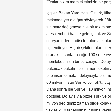
“Oralar bizim memleketimizin bir parç
İçişleri Bakan Yardımcısı Öztürk, ülkem
mekanda yer aldığını söyleyerek, “Bi
sınırımız değişmese bile bir takım baş
ateş çemberi haline gelmiş Irak ve 
cereyan eden hadiseler otomatik olar
ilgilendiriyor. Hiçbir şekilde olan bi
oradaki insanların çoğu 100 sene evv
memleketimizin bir parçasıydı. Dolay
bakarsak bakalım bizim memleketin a
bile insan olmaları dolayısıyla bizi m
60 milyon insan Suriye ve Irak’ta yaşı
Daha sonra ise Suriyeli 13 milyon in
göçtüler. Dolayısıyla bizde Türkiye ol
milyon dediğimiz zaman dilde kolay 
yaklaşık 10 tanesinin nüfusuna yakın