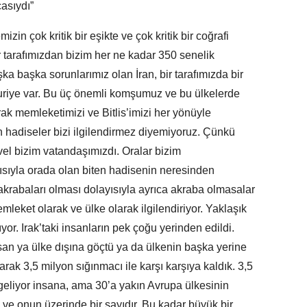
asıydı”
izin çok kritik bir eşikte ve çok kritik bir coğrafi
r tarafımızdan bizim her ne kadar 350 senelik
ka başka sorunlarımız olan İran, bir tarafımızda bir
Suriye var. Bu üç önemli komşumuz ve bu ülkelerde
ak memleketimizi ve Bitlis’imizi her yönüyle
ten hadiseler bizi ilgilendirmez diyemiyoruz. Çünkü
el bizim vatandaşımızdı. Oralar bizim
ısıyla orada olan biten hadisenin neresinden
krabaları olması dolayısıyla ayrıca akraba olmasalar
emleket olarak ve ülke olarak ilgilendiriyor. Yaklaşık
yor. Irak’taki insanların pek çoğu yerinden edildi.
san ya ülke dışına göçtü ya da ülkenin başka yerine
arak 3,5 milyon sığınmacı ile karşı karşıya kaldık. 3,5
geliyor insana, ama 30’a yakın Avrupa ülkesinin
 ve onun üzerinde bir sayıdır. Bu kadar büyük bir