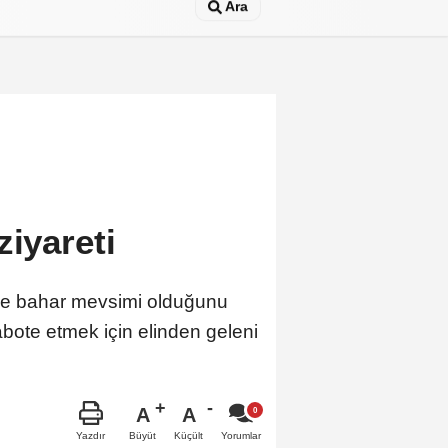
Ara
ziyareti
 ve bahar mevsimi olduğunu
bote etmek için elinden geleni
A
A
Büyüt
Küçült
Yazdır
Yorumlar