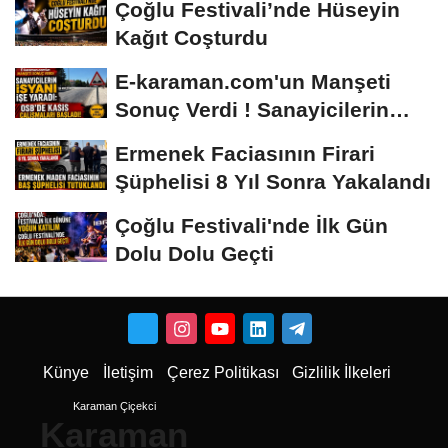
Çoğlu Festivali’nde Hüseyin
Kağıt Coşturdu
E-karaman.com'un Manşeti
Sonuç Verdi ! Sanayicilerin
İsyanı İşe...
Ermenek Faciasının Firari
Şüphelisi 8 Yıl Sonra Yakalandı
Çoğlu Festivali'nde İlk Gün
Dolu Dolu Geçti
Künye
İletişim
Çerez Politikası
Gizlilik İlkeleri
Karaman Çiçekci
Karaman