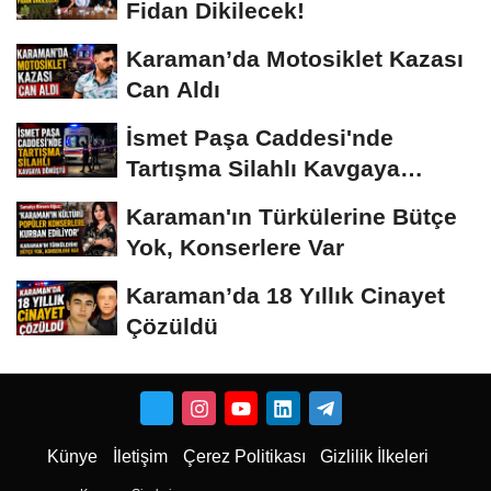
Fidan Dikilecek!
Karaman’da Motosiklet Kazası
Can Aldı
İsmet Paşa Caddesi'nde
Tartışma Silahlı Kavgaya
Dönüştü
Karaman'ın Türkülerine Bütçe
Yok, Konserlere Var
Karaman’da 18 Yıllık Cinayet
Çözüldü
Künye
İletişim
Çerez Politikası
Gizlilik İlkeleri