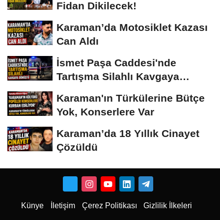
Fidan Dikilecek!
Karaman’da Motosiklet Kazası
Can Aldı
İsmet Paşa Caddesi'nde
Tartışma Silahlı Kavgaya
Dönüştü
Karaman'ın Türkülerine Bütçe
Yok, Konserlere Var
Karaman’da 18 Yıllık Cinayet
Çözüldü
Künye
İletişim
Çerez Politikası
Gizlilik İlkeleri