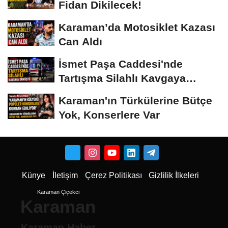
Fidan Dikilecek!
Karaman’da Motosiklet Kazası
Can Aldı
İsmet Paşa Caddesi'nde
Tartışma Silahlı Kavgaya
Dönüştü
Karaman'ın Türkülerine Bütçe
Yok, Konserlere Var
Künye
İletişim
Çerez Politikası
Gizlilik İlkeleri
Karaman Çiçekci
Karaman
Karaman Haber