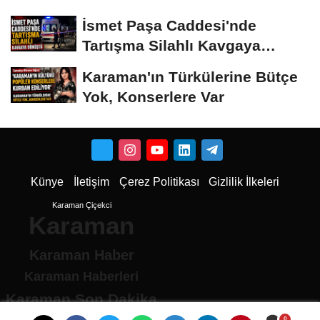
İsmet Paşa Caddesi'nde
Tartışma Silahlı Kavgaya
Dönüştü
Karaman'ın Türkülerine Bütçe
Yok, Konserlere Var
Künye
İletişim
Çerez Politikası
Gizlilik İlkeleri
Karaman Çiçekci
Karaman
Karaman Haber
Karaman Haberleri
Karaman Son Dakika
Karaman son dakika Haberleri