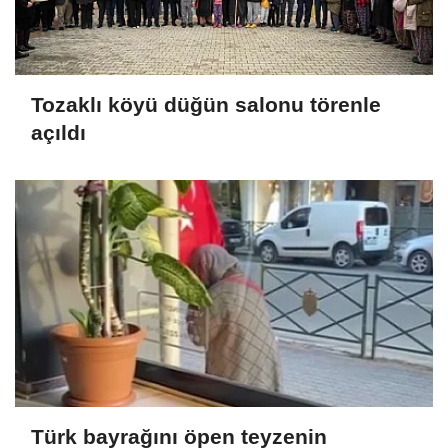
Tozaklı köyü düğün salonu törenle
açıldı
Türk bayrağını öpen teyzenin