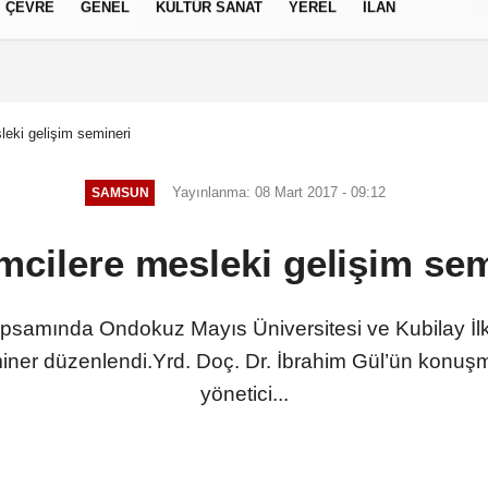
ÇEVRE
GENEL
KÜLTÜR SANAT
YEREL
İLAN
izlilik İlkeleri
leki gelişim semineri
Yayınlanma: 08 Mart 2017 - 09:12
SAMSUN
mcilere mesleki gelişim se
amında Ondokuz Mayıs Üniversitesi ve Kubilay İlkokul
seminer düzenlendi.Yrd. Doç. Dr. İbrahim Gül’ün konuş
yönetici...