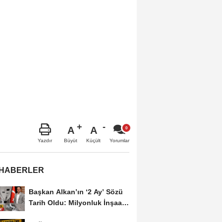
A
A
Büyüt
Küçült
Yazdır
Yorumlar
 HABERLER
Başkan Alkan’ın ‘2 Ay’ Sözü
Tarih Oldu: Milyonluk İnşaat
Hâlâ...