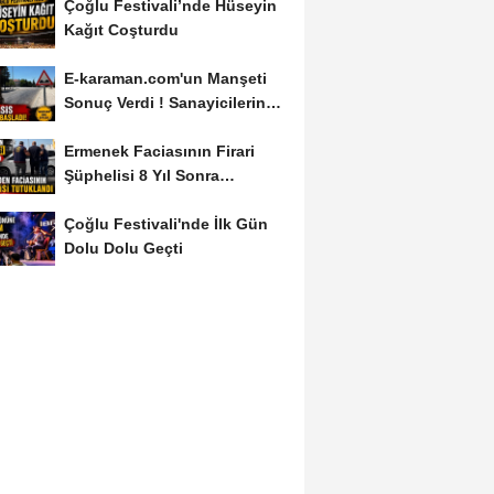
Çoğlu Festivali’nde Hüseyin
Kağıt Coşturdu
E-karaman.com'un Manşeti
Sonuç Verdi ! Sanayicilerin
İsyanı İşe...
Ermenek Faciasının Firari
Şüphelisi 8 Yıl Sonra
Yakalandı
Çoğlu Festivali'nde İlk Gün
Dolu Dolu Geçti