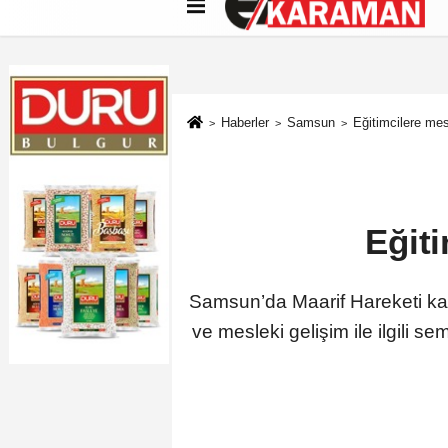
Künye
İletişim
Çerez Politikası
G
Haberler
Samsun
Eğitimcilere mes
Eğiti
Samsun’da Maarif Hareketi kaps
ve mesleki gelişim ile ilgili 