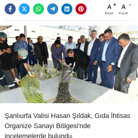
A
A
Büyüt
Küçült
Şanlıurfa Valisi Hasan Şıldak, Gıda İhtisas
Organize Sanayi Bölgesi'nde
incelemelerde bulundu.