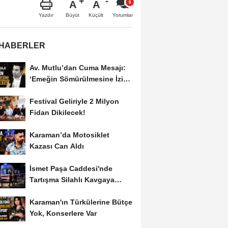
A
A
Büyüt
Küçült
Yazdır
Yorumlar
 HABERLER
Av. Mutlu’dan Cuma Mesajı:
‘Emeğin Sömürülmesine İzin
Vermeyiz’...
Festival Geliriyle 2 Milyon
Fidan Dikilecek!
Karaman’da Motosiklet
Kazası Can Aldı
İsmet Paşa Caddesi'nde
Tartışma Silahlı Kavgaya
Dönüştü
Karaman'ın Türkülerine Bütçe
Yok, Konserlere Var