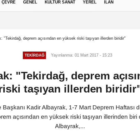
ÇEVRE
GENEL
KÜLTÜR SANAT
YEREL
İLAN
izlilik İlkeleri
 "Tekirdağ, deprem açısından en yüksek riski taşıyan illerden biridir"
Yayınlanma: 01 Mart 2017 - 15:23
TEKIRDAĞ
k: "Tekirdağ, deprem açıs
riski taşıyan illerden biridir
 Başkanı Kadir Albayrak, 1-7 Mart Deprem Haftası do
rem açısından en yüksek riski taşıyan illerinden biri
Albayrak,...