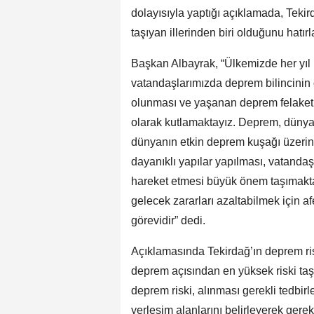
dolayısıyla yaptığı açıklamada, Teki
taşıyan illerinden biri olduğunu hatırla
Başkan Albayrak, “Ülkemizde her yıl 1-
vatandaşlarımızda deprem bilincinin o
olunması ve yaşanan deprem felaketl
olarak kutlamaktayız. Deprem, dünyan
dünyanın etkin deprem kuşağı üzeri
dayanıklı yapılar yapılması, vatandaş
hareket etmesi büyük önem taşımakt
gelecek zararları azaltabilmek için a
görevidir” dedi.
Açıklamasında Tekirdağ’ın deprem ris
deprem açısından en yüksek riski taş
deprem riski, alınması gerekli tedbirle
yerleşim alanlarını belirleyerek gere