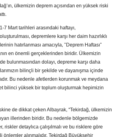
rdağ’ın, ülkemizin deprem açısından en yüksek riski
ttı.
7 Mart tarihleri arasındaki haftayı,
luşturulması, depremlere karşı her daim hazırlıklı
erinin hatırlanması amacıyla, "Deprem Haftası"
ın en önemli gerçeklerinden biridir. Ülkemizin
nde bulunmasından dolayı, depreme karşı daha
larımızın bilinçli bir şekilde ve dayanışma içinde
adır. Bu nedenle afetlerden korunmak ve meydana
fet bilinci yüksek bir toplum oluşturmak hepimizin
kine de dikkat çeken Albayrak, “Tekirdağ, ülkemizin
ıyan illerinden biridir. Bu nedenle bölgemizde
r, riskler detaylıca çalışılmalı ve bu risklere göre
kli önlemler alınmalıdır. Tekirdağ Büyükşehir