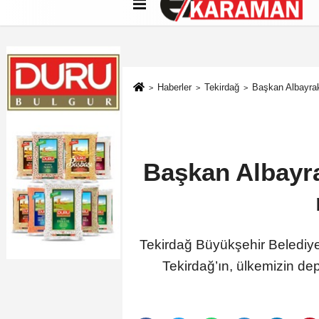
Künye
İletişim
Çerez Politikası
G
Haberler
Tekirdağ
Başkan Albayrak:
Başkan Albayra
Tekirdağ Büyükşehir Belediye
Tekirdağ’ın, ülkemizin dep