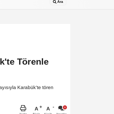
Ara
ük'te Törenle
ayısıyla Karabük'te tören
A
A
Büyüt
Küçült
Yazdır
Yorumlar