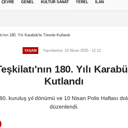
ÇEVRE
GENEL
KÜLTÜR SANAT
YEREL
İLAN
izlilik İlkeleri
tı'nın 180. Yılı Karabük'te Törenle Kutlandı
Yayınlanma: 10 Nisan 2025 - 12:12
YAŞAM
eşkilatı'nın 180. Yılı Karab
Kutlandı
 180. kuruluş yıl dönümü ve 10 Nisan Polis Haftası dol
düzenlendi.