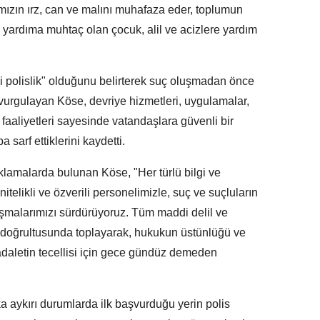
mızın ırz, can ve malını muhafaza eder, toplumun
le yardıma muhtaç olan çocuk, alil ve acizlere yardım
ici polislik" olduğunu belirterek suç oluşmadan önce
vurgulayan Köse, devriye hizmetleri, uygulamalar,
 faaliyetleri sayesinde vatandaşlara güvenli bir
sarf ettiklerini kaydetti.
klamalarda bulunan Köse, "Her türlü bilgi ve
itelikli ve özverili personelimizle, suç ve suçluların
ışmalarımızı sürdürüyoruz. Tüm maddi delil ve
ı doğrultusunda toplayarak, hukukun üstünlüğü ve
daletin tecellisi için gece gündüz demeden
ka aykırı durumlarda ilk başvurduğu yerin polis