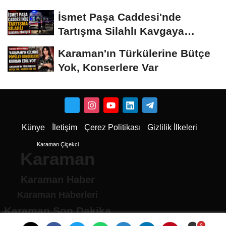
İsmet Paşa Caddesi'nde
Tartışma Silahlı Kavgaya
Dönüştü
Karaman'ın Türkülerine Bütçe
Yok, Konserlere Var
Künye
İletişim
Çerez Politikası
Gizlilik İlkeleri
Karaman Çiçekci
Karaman
Karaman Haber
Karaman Haberleri
Karaman Son Dakika
Karaman son dakika Haberleri