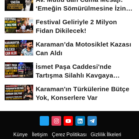
‘Emeğin Sömürülmesine İzin
Vermeyiz’...
Festival Geliriyle 2 Milyon
Fidan Dikilecek!
Karaman’da Motosiklet Kazası
Can Aldı
İsmet Paşa Caddesi'nde
Tartışma Silahlı Kavgaya
Dönüştü
Karaman'ın Türkülerine Bütçe
Yok, Konserlere Var
Künye
İletişim
Çerez Politikası
Gizlilik İlkeleri