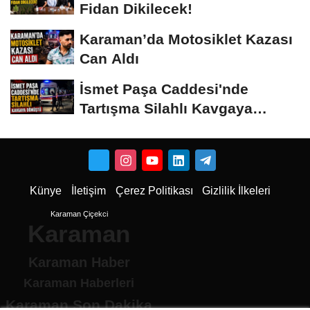
Fidan Dikilecek!
Karaman’da Motosiklet Kazası
Can Aldı
İsmet Paşa Caddesi'nde
Tartışma Silahlı Kavgaya
Dönüştü
Künye
İletişim
Çerez Politikası
Gizlilik İlkeleri
Karaman Çiçekci
Karaman
Karaman Haber
Karaman Haberleri
Karaman Son Dakika