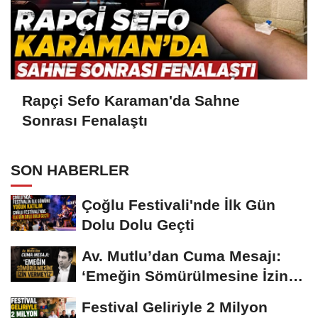
Rapçi Sefo Karaman'da Sahne
Sonrası Fenalaştı
SON HABERLER
Çoğlu Festivali'nde İlk Gün
Dolu Dolu Geçti
Av. Mutlu’dan Cuma Mesajı:
‘Emeğin Sömürülmesine İzin
Vermeyiz’...
Festival Geliriyle 2 Milyon