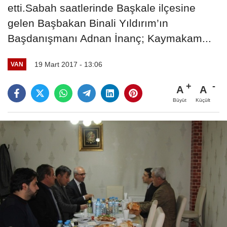
etti.Sabah saatlerinde Başkale ilçesine
gelen Başbakan Binali Yıldırım’ın
Başdanışmanı Adnan İnanç; Kaymakam...
19 Mart 2017 - 13:06
VAN
A
A
Büyüt
Küçült