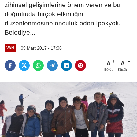
zihinsel gelişimlerine önem veren ve bu
doğrultuda birçok etkinliğin
düzenlenmesine öncülük eden İpekyolu
Belediye...
09 Mart 2017 - 17:06
VAN
A
A
Büyüt
Küçült