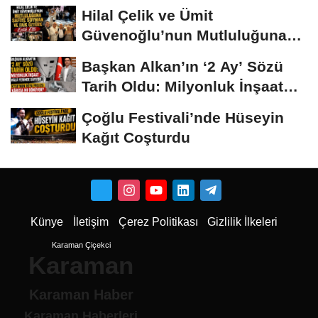
Hilal Çelik ve Ümit
Güvenoğlu’nun Mutluluğuna
Safiye Soyman ve...
Başkan Alkan’ın ‘2 Ay’ Sözü
Tarih Oldu: Milyonluk İnşaat
Hâlâ...
Çoğlu Festivali’nde Hüseyin
Kağıt Coşturdu
Künye
İletişim
Çerez Politikası
Gizlilik İlkeleri
Karaman Çiçekci
Karaman
Karaman Haber
Karaman Haberleri