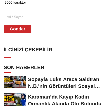
Gönder
İLGINIZI ÇEKEBILIR
SON HABERLER
Sopayla Lüks Araca Saldıran
N.B.'nin Görüntüleri Sosyal
Medyayı...
Karaman’da Kayıp Kadın
Ormanlık Alanda Ölü Bulundu