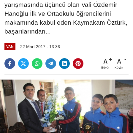
yarışmasında üçüncü olan Vali Özdemir
Hanoğlu İlk ve Ortaokulu öğrencilerini
makamında kabul eden Kaymakam Öztürk,
başarılarından...
22 Mart 2017 - 13:36
VAN
A
A
Büyüt
Küçült