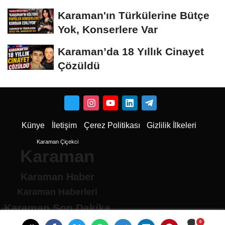
Dönüştü
Karaman'ın Türkülerine Bütçe
Yok, Konserlere Var
Karaman’da 18 Yıllık Cinayet
Çözüldü
Künye
İletişim
Çerez Politikası
Gizlilik İlkeleri
Karaman Çiçekci
Karaman
Karaman Haber
Karaman Haberleri
Karaman Son Dakika
Karaman son dakika Haberleri