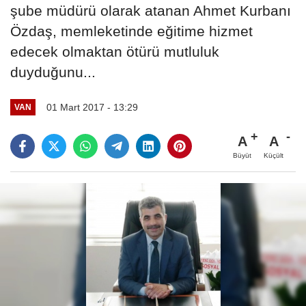
şube müdürü olarak atanan Ahmet Kurbanı
Özdaş, memleketinde eğitime hizmet
edecek olmaktan ötürü mutluluk
duyduğunu...
01 Mart 2017 - 13:29
VAN
A
A
Büyüt
Küçült