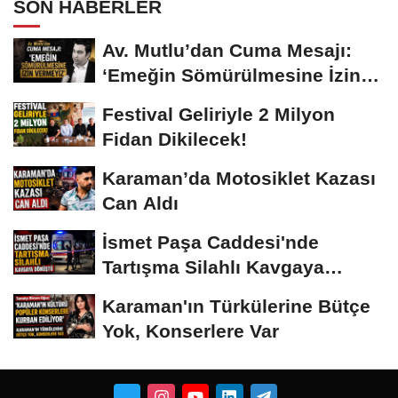
SON HABERLER
Av. Mutlu’dan Cuma Mesajı:
‘Emeğin Sömürülmesine İzin
Vermeyiz’...
Festival Geliriyle 2 Milyon
Fidan Dikilecek!
Karaman’da Motosiklet Kazası
Can Aldı
İsmet Paşa Caddesi'nde
Tartışma Silahlı Kavgaya
Dönüştü
Karaman'ın Türkülerine Bütçe
Yok, Konserlere Var