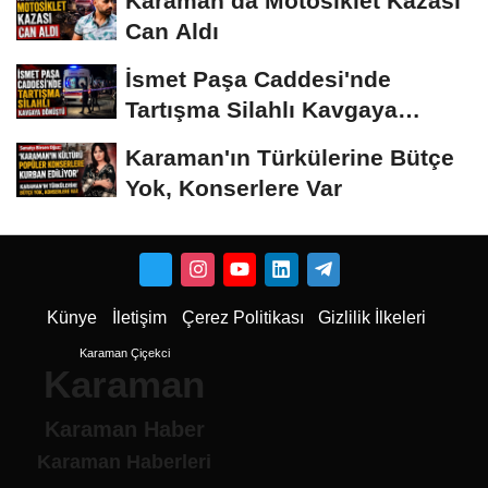
Karaman’da Motosiklet Kazası
Can Aldı
İsmet Paşa Caddesi'nde
Tartışma Silahlı Kavgaya
Dönüştü
Karaman'ın Türkülerine Bütçe
Yok, Konserlere Var
Künye
İletişim
Çerez Politikası
Gizlilik İlkeleri
Karaman Çiçekci
Karaman
Karaman Haber
Karaman Haberleri