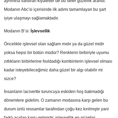
ayrımına vardıran kıyafetler de bu sefer güzellik arandı.
Modanın Abc'si içerisinde ilk adımı tamamlayan bu şart
iyiye ulaşmayı sağlamaktadır.
Modanın B’si:
İşlevsellik
Öncelikle işlevsel olan sağlam mıdır ya da güzel midir
yoksa hepsi bir bütün müdür? Renklerin birbiriyle uyumu
zıtlıkların birbirlerine fısıldadığı kombinlerin işlevsel olması
kadar isteyebileceğimiz daha güzel bir algı olabilir mi
sizce?
İnsanların lacivertle turuncuya eskiden hoş bakmadığı
dönemlere gidelim. O zamanın modasına karşı gelen bu
durum ünlü ressamlar tarafından çoğu kez kırılmıştır yani
farklı açıdan karşı gelmiştir, işlevsellik en güzelini