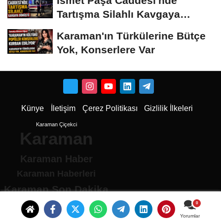
İsmet Paşa Caddesi'nde
Tartışma Silahlı Kavgaya
Dönüştü
Karaman'ın Türkülerine Bütçe
Yok, Konserlere Var
Künye
İletişim
Çerez Politikası
Gizlilik İlkeleri
Karaman Çiçekci
Karaman
Karaman Haber
Karaman Haberleri
Karaman Son Dakika
Karaman son dakika Haberleri
Karamandan haberler
Yorumlar