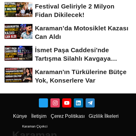
Vermeyiz’...
Festival Geliriyle 2 Milyon
Fidan Dikilecek!
Karaman’da Motosiklet Kazası
Can Aldı
İsmet Paşa Caddesi'nde
Tartışma Silahlı Kavgaya
Dönüştü
Karaman'ın Türkülerine Bütçe
Yok, Konserlere Var
Künye
İletişim
Çerez Politikası
Gizlilik İlkeleri
Karaman Çiçekci
Karaman