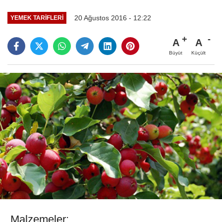
20 Ağustos 2016 - 12:22
YEMEK TARIFLERI
A
A
Büyüt
Küçült
Malzemeler;