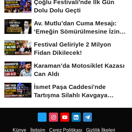
Çoğlu Festivali'nde İlk Gün
Dolu Dolu Geçti
Av. Mutlu’dan Cuma Mesajı:
‘Emeğin Sömürülmesine İzin
Vermeyiz’...
Festival Geliriyle 2 Milyon
Fidan Dikilecek!
Karaman’da Motosiklet Kazası
Can Aldı
İsmet Paşa Caddesi'nde
Tartışma Silahlı Kavgaya
Dönüştü
Künye
İletişim
Çerez Politikası
Gizlilik İlkeleri