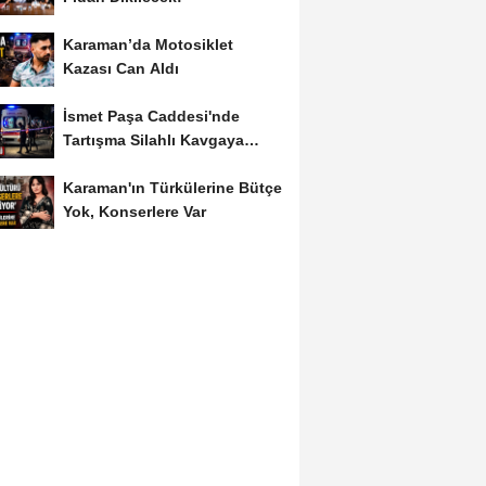
Karaman’da Motosiklet
Kazası Can Aldı
İsmet Paşa Caddesi'nde
Tartışma Silahlı Kavgaya
Dönüştü
Karaman'ın Türkülerine Bütçe
Yok, Konserlere Var