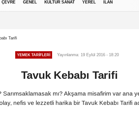
ÇEVRE
GENEL
KÜLTÜR SANAT
YEREL
İLAN
izlilik İlkeleri
abı Tarifi
Yayınlanma: 19 Eylül 2016 - 18:20
YEMEK TARIFLERI
Tavuk Kebabı Tarifi
 Sarımsaklamasak mı? Akşama misafirim var ana y
olay, nefis ve lezzetli harika bir Tavuk Kebabı Tarifi a