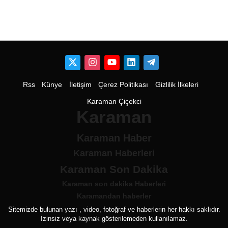
Rss
Künye
İletişim
Çerez Politikası
Gizlilik İlkeleri
Karaman Çiçekci
Karaman
Karaman Haber
Karaman Haberleri
Karaman Son Dakika
Karaman son dakika Haberleri
Karamandan haberler
Sitemizde bulunan yazı , video, fotoğraf ve haberlerin her hakkı saklıdır.
İzinsiz veya kaynak gösterilemeden kullanılamaz.