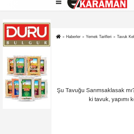
Künye
İletişim
Çerez Politikası
G
Haberler
Yemek Tarifleri
Tavuk Keb
Şu Tavuğu Sarımsaklasak mı?
ki tavuk, yapımı k