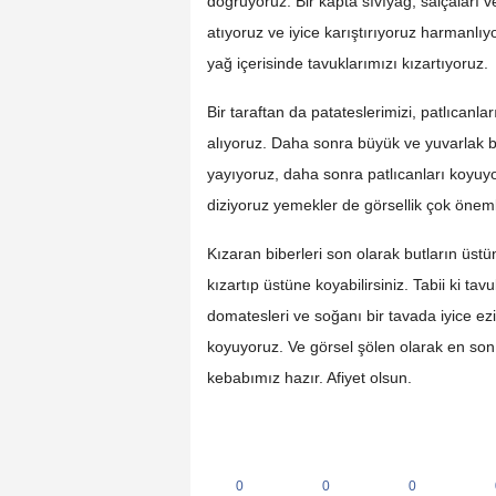
doğruyoruz. Bir kapta sıvıyağ, salçaları v
atıyoruz ve iyice karıştırıyoruz harmanlı
yağ içerisinde tavuklarımızı kızartıyoruz.
Bir taraftan da patateslerimizi, patlıcanl
alıyoruz. Daha sonra büyük ve yuvarlak bi
yayıyoruz, daha sonra patlıcanları koyuy
diziyoruz yemekler de görsellik çok öneml
Kızaran biberleri son olarak butların üs
kızartıp üstüne koyabilirsiniz. Tabii ki 
domatesleri ve soğanı bir tavada iyice ezi
koyuyoruz. Ve görsel şölen olarak en s
kebabımız hazır. Afiyet olsun.