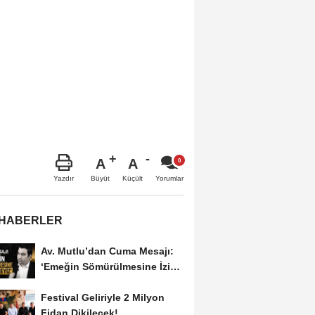
A
A
Büyüt
Küçült
Yazdır
Yorumlar
 HABERLER
Av. Mutlu’dan Cuma Mesajı:
‘Emeğin Sömürülmesine İzin
Vermeyiz’...
Festival Geliriyle 2 Milyon
Fidan Dikilecek!