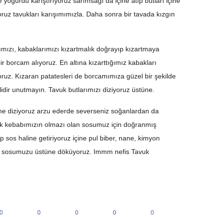
e yoğurdu karıştırıyoruz sarımsağı da içine atıp butları içine
yoruz tavukları karışımımızla. Daha sonra bir tavada kızgın
arımızı, kabaklarımızı kızartmalık doğrayıp kızartmaya
r borcam alıyoruz. En altına kızarttığımız kabakları
oruz. Kızaran patatesleri de borcamımıza güzel bir şekilde
idir unutmayın. Tavuk butlarımızı diziyoruz üstüne.
tüne diziyoruz arzu ederde severseniz soğanlardan da
tavuk kebabımızın olmazı olan sosumuz için doğranmış
p sos haline getiriyoruz içine pul biber, nane, kimyon
on sosumuzu üstüne döküyoruz. Immm nefis Tavuk