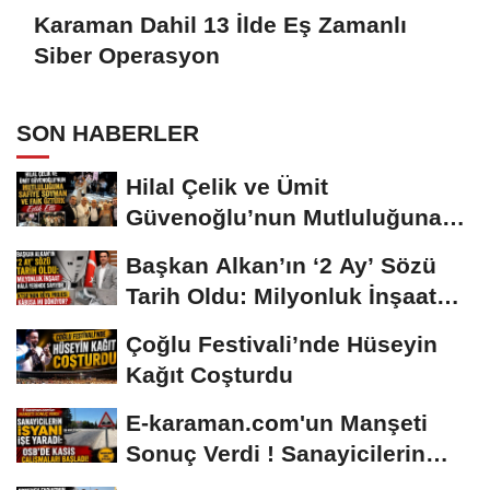
Karaman Dahil 13 İlde Eş Zamanlı
Siber Operasyon
SON HABERLER
Hilal Çelik ve Ümit
Güvenoğlu’nun Mutluluğuna
Safiye Soyman ve...
Başkan Alkan’ın ‘2 Ay’ Sözü
Tarih Oldu: Milyonluk İnşaat
Hâlâ...
Çoğlu Festivali’nde Hüseyin
Kağıt Coşturdu
E-karaman.com'un Manşeti
Sonuç Verdi ! Sanayicilerin
İsyanı İşe...