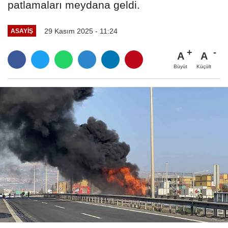
patlamaları meydana geldi.
29 Kasım 2025 - 11:24
ASAYIŞ
A
A
Büyüt
Küçült