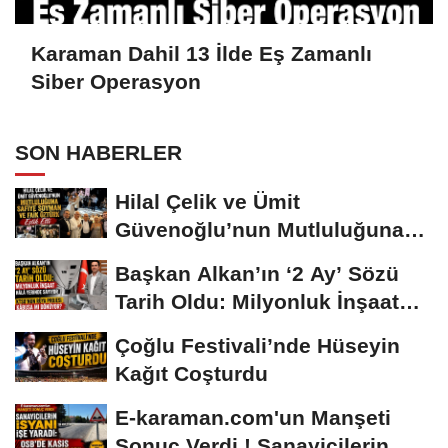
Karaman Dahil 13 İlde Eş Zamanlı
Siber Operasyon
SON HABERLER
Hilal Çelik ve Ümit
Güvenoğlu’nun Mutluluğuna
Safiye Soyman ve...
Başkan Alkan’ın ‘2 Ay’ Sözü
Tarih Oldu: Milyonluk İnşaat
Hâlâ...
Çoğlu Festivali’nde Hüseyin
Kağıt Coşturdu
E-karaman.com'un Manşeti
Sonuç Verdi ! Sanayicilerin