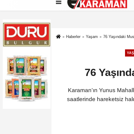
Künye
İletişim
Çerez Politikası
G
Haberler
Yaşam
76 Yaşındaki Mus
YA
76 Yaşınd
Karaman’ın Yunus Mahalle
saatlerinde hareketsiz hal