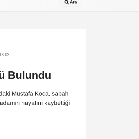
Ara
18:03
lü Bulundu
ndaki Mustafa Koca, sabah
 adamın hayatını kaybettiği