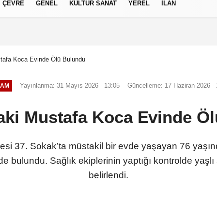
ÇEVRE
GENEL
KÜLTÜR SANAT
YEREL
İLAN
izlilik İlkeleri
tafa Koca Evinde Ölü Bulundu
Yayınlanma: 31 Mayıs 2026 - 13:05
Güncelleme: 17 Haziran 2026 - 
ŞAM
aki Mustafa Koca Evinde Ö
si 37. Sokak’ta müstakil bir evde yaşayan 76 yaşı
de bulundu. Sağlık ekiplerinin yaptığı kontrolde yaşlı
belirlendi.