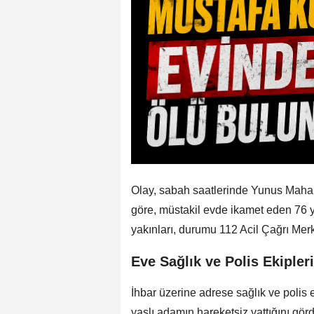
Olay, sabah saatlerinde Yunus Mahall
göre, müstakil evde ikamet eden 76 y
yakınları, durumu 112 Acil Çağrı Merke
Eve Sağlık ve Polis Ekipler
İhbar üzerine adrese sağlık ve polis e
yaşlı adamın hareketsiz yattığını gör