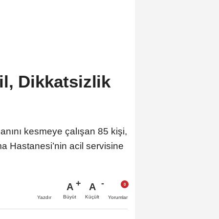
, Dikkatsizlik
anını kesmeye çalışan 85 kişi,
ma Hastanesi’nin acil servisine
A
A
Büyüt
Küçült
Yazdır
Yorumlar