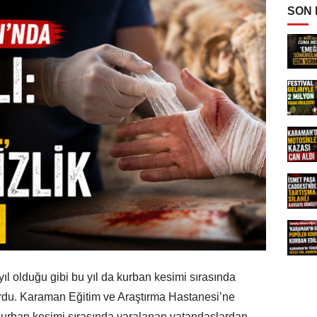
SON
ıl olduğu gibi bu yıl da kurban kesimi sırasında
urdu. Karaman Eğitim ve Araştırma Hastanesi’ne
 kurban kesimi sırasında yaralanan vatandaşlardan