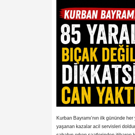
Kurban Bayramı’nın ilk gününde her y
yaşanan kazalar acil servisleri dold
sabahın erken saatlerinden itibaren