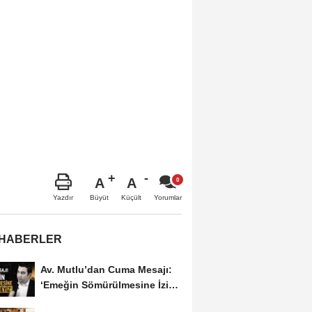
A
A
Büyüt
Küçült
Yazdır
Yorumlar
 HABERLER
Av. Mutlu’dan Cuma Mesajı:
‘Emeğin Sömürülmesine İzin
Vermeyiz’...