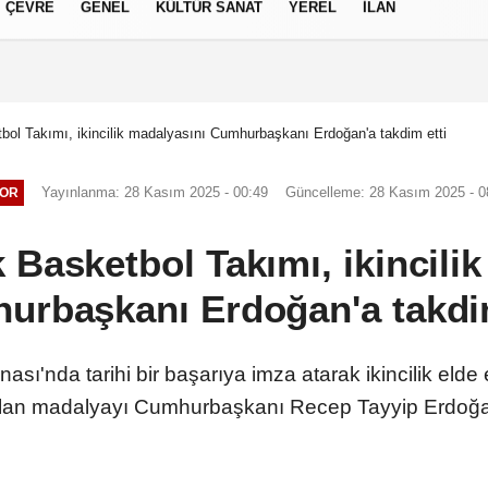
ÇEVRE
GENEL
KÜLTÜR SANAT
YEREL
İLAN
izlilik İlkeleri
tbol Takımı, ikincilik madalyasını Cumhurbaşkanı Erdoğan'a takdim etti
Yayınlanma: 28 Kasım 2025 - 00:49
Güncelleme: 28 Kasım 2025 - 0
OR
k Basketbol Takımı, ikincili
urbaşkanı Erdoğan'a takdim
ı'nda tarihi bir başarıya imza atarak ikincilik elde 
ılan madalyayı Cumhurbaşkanı Recep Tayyip Erdoğan'