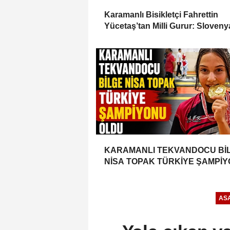
Karamanlı Bisikletçi Fahrettin
Yücetaş’tan Milli Gurur: Sloveny
Türkiye’yi Temsil Ediyor
KARAMANLI TEKVANDOCU Bİ
NİSA TOPAK TÜRKİYE ŞAMPİ
OLDU
ASA