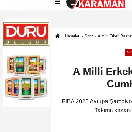
Künye
İletişim
Çerez Politikası
G
Haberler
Spor
A Milli Erkek Baske
SP
A Milli Erke
Cumh
FIBA 2025 Avrupa Şampiyonas
Takımı, kazan