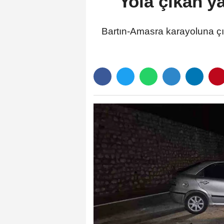
Yola çıkan y
Bartın-Amasra karayoluna ç