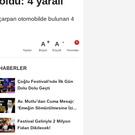
ldu: 4 yaralı
çarpan otomobilde bulunan 4
A
A
Büyüt
Küçült
Yazdır
Yorumlar
 HABERLER
Çoğlu Festivali'nde İlk Gün
Dolu Dolu Geçti
Av. Mutlu’dan Cuma Mesajı:
‘Emeğin Sömürülmesine İzin
Vermeyiz’...
Festival Geliriyle 2 Milyon
Fidan Dikilecek!