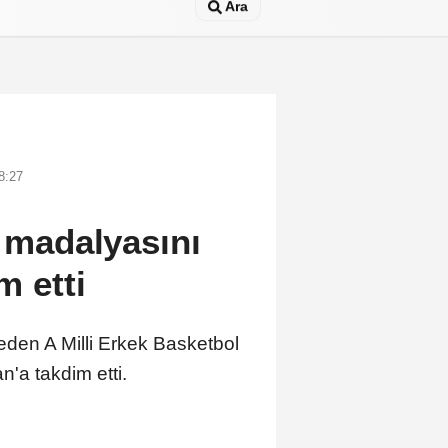
Ara
8:27
k madalyasını
 etti
eden A Milli Erkek Basketbol
a takdim etti.