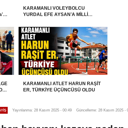
KARAMANLI VOLEYBOLCU
a’da
YURDAL EFE AYSAN’A MİLLİ
TAKIM DAVETİ
LGE
KARAMANLI ATLET HARUN RAŞİT
YONU
ER, TÜRKİYE ÜÇÜNCÜSÜ OLDU
Yayınlanma: 28 Kasım 2025 - 00:49
Güncelleme: 28 Kasım 2025 - 
YIŞ