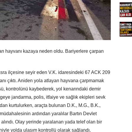
an hayvanı kazaya neden oldu. Bariyerlere çarpan
asra ilçesine seyir eden V.K. idaresindeki 67 ACK 209
anı çıktı. Aniden yola atlayan hayvana çarpmamak
ü, kontrolünü kaybederek, yol kenarındaki demir
geye jandarma, polis, itfaiye ve sağlık ekipleri sevk
dan kurtulurken, araçta bulunan D.K., M.G., B.K.,
k müdahalesinin ardından yaralılar Bartın Devlet
 alındı. Olay yerinde yaralanan yada telef olan bir
yle yolda ulaşım kontrollü olarak sağlandı.