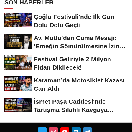
SON HABERLER
Çoğlu Festivali'nde İlk Gün
Dolu Dolu Geçti
Av. Mutlu’dan Cuma Mesajı:
‘Emeğin Sömürülmesine İzin
Vermeyiz’...
Festival Geliriyle 2 Milyon
Fidan Dikilecek!
Karaman’da Motosiklet Kazası
Can Aldı
İsmet Paşa Caddesi'nde
Tartışma Silahlı Kavgaya
Dönüştü