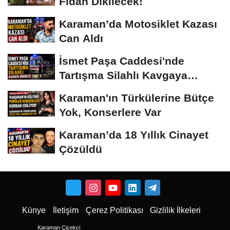
Fidan Dikilecek!
Karaman’da Motosiklet Kazası
Can Aldı
İsmet Paşa Caddesi'nde
Tartışma Silahlı Kavgaya
Dönüştü
Karaman'ın Türkülerine Bütçe
Yok, Konserlere Var
Karaman’da 18 Yıllık Cinayet
Çözüldü
Künye
İletişim
Çerez Politikası
Gizlilik İlkeleri
Karaman Çiçekci