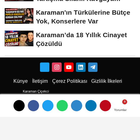
Dönüştü
Karaman'ın Türkülerine Bütçe
Yok, Konserlere Var
Karaman’da 18 Yıllık Cinayet
Çözüldü
Künye
İletişim
Çerez Politikası
Gizlilik İlkeleri
Karaman Çiçekci
Karaman
Yorumlar
Yorumlar
Yorumlar
Karaman Haber
Karaman Haberleri
Karaman Son Dakika