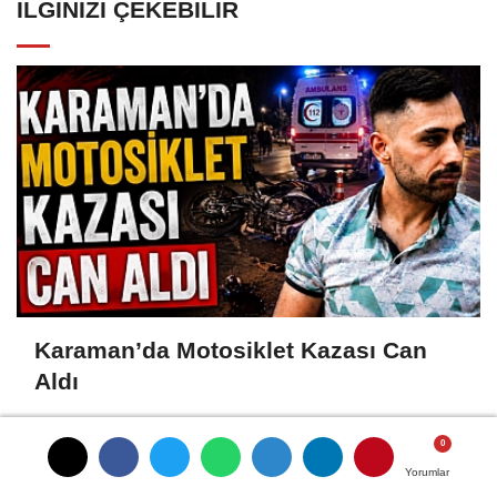
İLGINIZI ÇEKEBILIR
Karaman’da Motosiklet Kazası Can
Aldı
Yorumlar
Yorumlar
Yorumlar