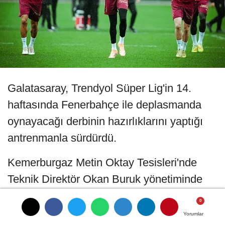
Galatasaray, Trendyol Süper Lig'in 14.
haftasında Fenerbahçe ile deplasmanda
oynayacağı derbinin hazırlıklarını yaptığı
antrenmanla sürdürdü.
Kemerburgaz Metin Oktay Tesisleri'nde
Teknik Direktör Okan Buruk yönetiminde
yapılan antrenman dinamik ısınmayla
başladı. Üç grup halinde 8'e 2 pas
Yorumlar
Yorumlar
Yorumlar