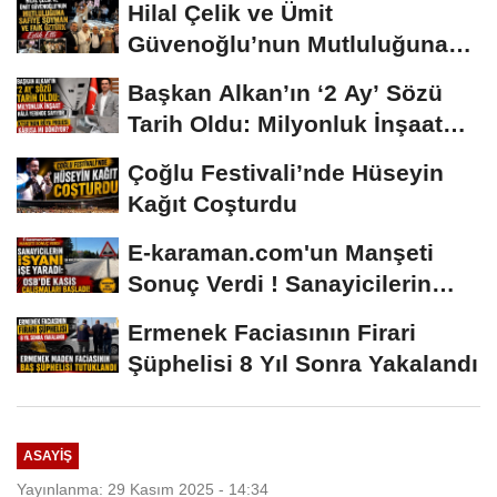
Hilal Çelik ve Ümit
Güvenoğlu’nun Mutluluğuna
Safiye Soyman ve...
Başkan Alkan’ın ‘2 Ay’ Sözü
Tarih Oldu: Milyonluk İnşaat
Hâlâ...
Çoğlu Festivali’nde Hüseyin
Kağıt Coşturdu
E-karaman.com'un Manşeti
Sonuç Verdi ! Sanayicilerin
İsyanı İşe...
Ermenek Faciasının Firari
Şüphelisi 8 Yıl Sonra Yakalandı
ASAYIŞ
Yayınlanma: 29 Kasım 2025 - 14:34