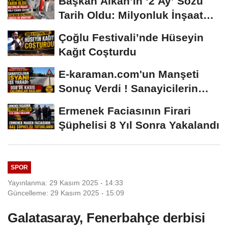
Başkan Alkan’ın ‘2 Ay’ Sözü
Tarih Oldu: Milyonluk İnşaat
Hâlâ...
Çoğlu Festivali’nde Hüseyin
Kağıt Coşturdu
E-karaman.com'un Manşeti
Sonuç Verdi ! Sanayicilerin
İsyanı İşe...
Ermenek Faciasının Firari
Şüphelisi 8 Yıl Sonra Yakalandı
SPOR
Yayınlanma: 29 Kasım 2025 - 14:33
Güncelleme: 29 Kasım 2025 - 15:09
Galatasaray, Fenerbahçe derbisi